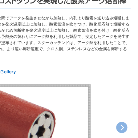
の間でアークを発生させながら加熱し、内孔より酸素を送り込み熔断しま
物を発火温度以上に加熱し、酸素気流を吹きつけ、酸化反応熱で熔断する
らかじめ切断物を発火温度以上に加熱し、酸素気流を吹き付け、酸化反応
は予熱炎の替わりにアーク熱を利用した製品で、安定したアークを発生す
が塗布されています。スターカッテンドは、アーク熱を利用したことで、
得られ、より速い熔断速度で、クロム鋼、ステンレスなどの金属を熔断する