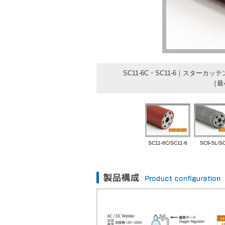
120本］
製品仕様書
SC11-6C・SC11-6｜スタ
［最
SC11-6C/SC11-6
SC9-5L/SC