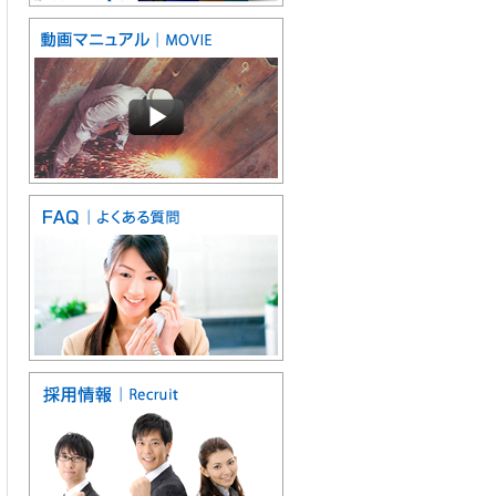
SC9-5L・SC9-5｜厚物の鋳物・ステンレス・耐熱鋼等を
［最小注文数：50本 80本］
製品仕様書