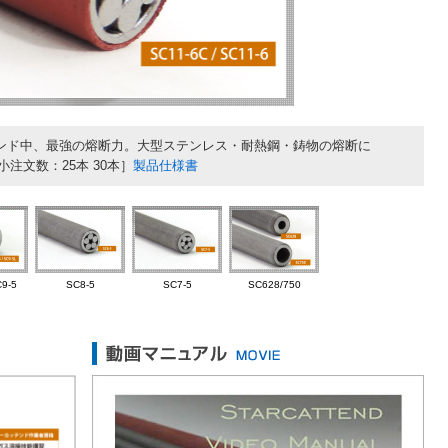
ーカッテンド中、最強の熔断力。大型ステンレス・耐熱鋼・鋳物の熔断に
小注文数：25本 30本］
製品仕様書
9-5
SC8-5
SC7-5
SC628/750